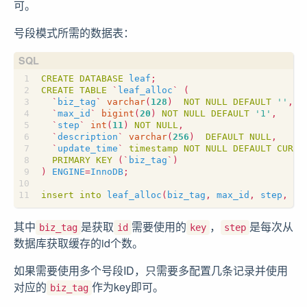
可。
号段模式所需的数据表：
CREATE
DATABASE
leaf
;
CREATE
TABLE
`
leaf_alloc
`
(
`
biz_tag
`
varchar
(
128
)
NOT
NULL
DEFAULT
''
,
`
max_id
`
bigint
(
20
)
NOT
NULL
DEFAULT
'1'
,
`
step
`
int
(
11
)
NOT
NULL
,
`
description
`
varchar
(
256
)
DEFAULT
NULL
,
`
update_time
`
timestamp
NOT
NULL
DEFAULT
CURRE
PRIMARY
KEY
(
`
biz_tag
`
)
)
ENGINE
=
InnoDB
;
insert
into
leaf_alloc
(
biz_tag
,
max_id
,
step
,
de
其中
是获取
需要使用的
，
是每次从
biz_tag
id
key
step
数据库获取缓存的id个数。
如果需要使用多个号段ID，只需要多配置几条记录并使用
对应的
作为key即可。
biz_tag