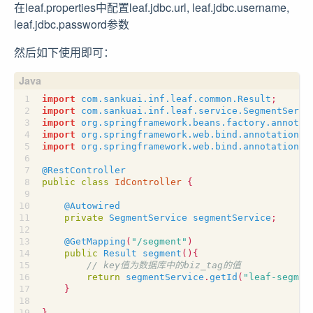
在leaf.properties中配置leaf.jdbc.url, leaf.jdbc.username,
leaf.jdbc.password参数
然后如下使用即可：
import
com.sankuai.inf.leaf.common.Result
;
import
com.sankuai.inf.leaf.service.SegmentServi
import
org.springframework.beans.factory.annotat
import
org.springframework.web.bind.annotation.G
import
org.springframework.web.bind.annotation.R
@RestController
public
class
IdController
{
@Autowired
private
SegmentService
segmentService
;
@GetMapping
(
"/segment"
)
public
Result
segment
(){
return
segmentService
.
getId
(
"leaf-segmen
}
}