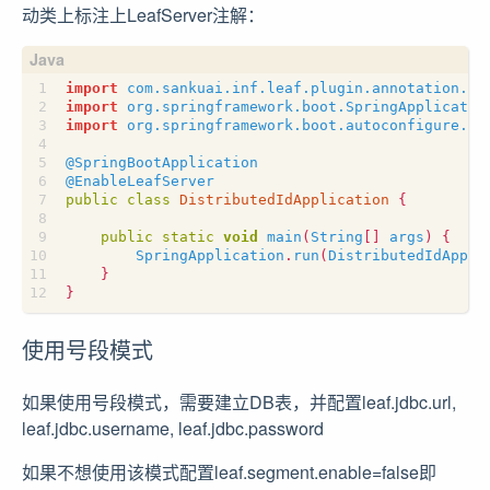
动类上标注上LeafServer注解：
import
com.sankuai.inf.leaf.plugin.annotation.En
import
org.springframework.boot.SpringApplicatio
import
org.springframework.boot.autoconfigure.Sp
@SpringBootApplication
@EnableLeafServer
public
class
DistributedIdApplication
{
public
static
void
main
(
String
[]
args
)
{
SpringApplication
.
run
(
DistributedIdAppli
}
}
使用号段模式
如果使用号段模式，需要建立DB表，并配置leaf.jdbc.url,
leaf.jdbc.username, leaf.jdbc.password
如果不想使用该模式配置leaf.segment.enable=false即