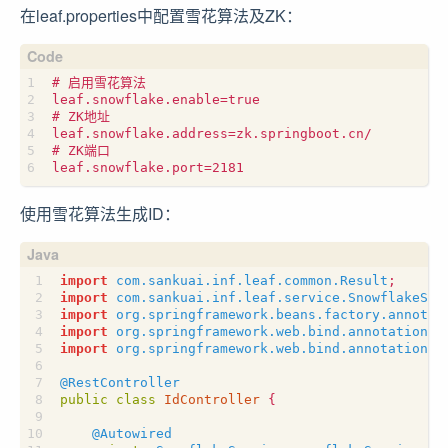
在leaf.properties中配置雪花算法及ZK：
使用雪花算法生成ID：
import
com.sankuai.inf.leaf.common.Result
;
import
com.sankuai.inf.leaf.service.SnowflakeSer
import
org.springframework.beans.factory.annotat
import
org.springframework.web.bind.annotation.G
import
org.springframework.web.bind.annotation.R
@RestController
public
class
IdController
{
@Autowired